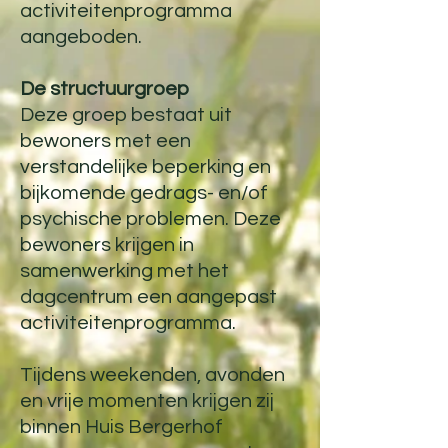
activiteitenprogramma
aangeboden.
De structuurgroep
Deze groep bestaat uit
bewoners met een
verstandelijke beperking en
bijkomende gedrags- en/of
psychische problemen. Deze
bewoners krijgen in
samenwerking met het
dagcentrum een aangepast
activiteitenprogramma.
Tijdens weekenden, avonden
en vrije momenten krijgen zij
binnen Huis Bergerhof