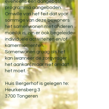
eveneens een aangepast
programma aangeboden.
Omwille van het feit dat voor
sommige van deze bewoners
het samenwonen met anderen
moeilijk is, zijn er ook begeleide
individuele activiteiten en/of
kamermomenten.
Samenwonen graag als het
kan (wanneer de zorgvrager
het aankan) maar niet omdat
het moet.
Huis Bergerhof is gelegen te:
Heurkensberg 3
3700 Tongeren