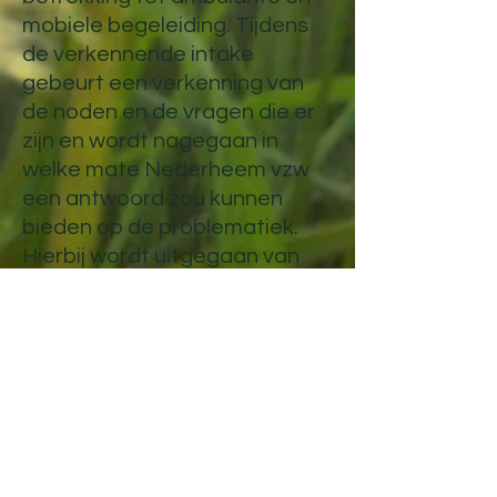
mobiele begeleiding. Tijdens
de verkennende intake
gebeurt een verkenning van
de noden en de vragen die er
zijn en wordt nagegaan in
welke mate Nederheem vzw
een antwoord zou kunnen
bieden op de problematiek.
Hierbij wordt uitgegaan van
een
ondersteuning/begeleiding die
op basis van kennis en
expertise een oplossing of
verlichting zou kunnen bieden.
Het aanbod kan zich situeren
op allerlei vlakken, gaande van
adviseren tot meer praktische