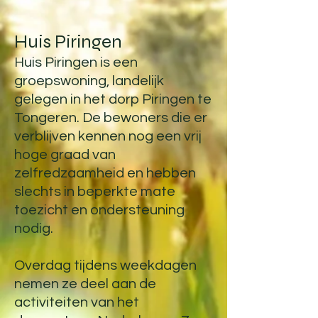
Huis Piringen
​Huis Piringen is een
groepswoning, landelijk
gelegen in het dorp Piringen te
Tongeren. De bewoners die er
verblijven kennen nog een vrij
hoge graad van
zelfredzaamheid en hebben
slechts in beperkte mate
toezicht en ondersteuning
nodig.
Overdag tijdens weekdagen
nemen ze deel aan de
activiteiten van het