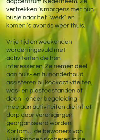
dagcentrum Nederheem. Ze
vertrekken ‘s morgens met hun
busje naar het “werk” en
komen ‘s avonds weer thuis.
Vrije tijd en weekenden
worden ingevuld met
activiteiten die hen
interesseren. Ze nemen deel
aan huis- en tuinonderhoud,
assisteren bij kookactiviteiten,
was- en plastoestanden of
doen - onder begeleiding -
mee aan activiteiten die in het
dorp door verenigingen
georganiseerd worden.
Kortom… de bewoners van
Huis Piringen proberen in de