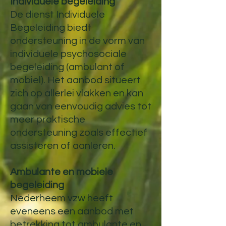
Individuele begeleiding
De dienst Individuele
Begeleiding biedt
ondersteuning in de vorm van
individuele psychosociale
begeleiding (ambulant of
mobiel). Het aanbod situeert
zich op allerlei vlakken en kan
gaan van eenvoudig advies tot
meer praktische
ondersteuning zoals effectief
assisteren of aanleren.
Ambulante en mobiele
begeleiding
Nederheem vzw heeft
eveneens een aanbod met
betrekking tot ambulante en