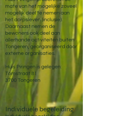
mate van het mogelijke zoveel
mogelijk deel te nemen aan
het dorpsleven (inclusie).
Daarnaast nemen de
bewoners ook deel aan
allerhande activiteiten buiten
Tongeren, georganiseerd door
externe organisaties.
Huis Piringen is gelegen:
Tomstraat 81
3700 Tongeren
Individuele begeleiding